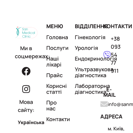
МЕНЮ
ВІДДІЛЕННЯ
КОНТАКТИ
Головна
Гінекологія
+38
093
Послуги
Урологія
Ми в
54
соцмережах:
Наші
Ендокринологія
77
лікарі
Ультразвукова
911
Прайс
діагностика
Корисні
Лабораторна
E-
статті
діагностика
MAIL
Мова
Про
info@sanme
нас
сайту:
АДРЕСА
Контакти
Українська
м. Київ,