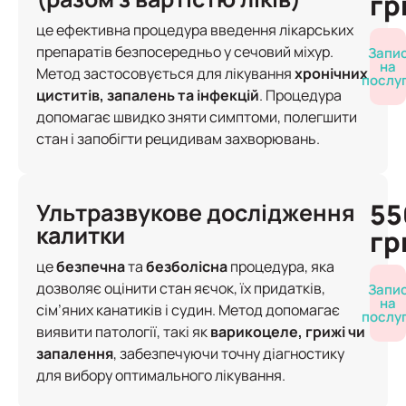
гр
це ефективна процедура введення лікарських
препаратів безпосередньо у сечовий міхур.
Запи
на
Метод застосовується для лікування
хронічних
послу
циститів, запалень та інфекцій
. Процедура
допомагає швидко зняти симптоми, полегшити
стан і запобігти рецидивам захворювань.
55
Ультразвукове дослідження
калитки
гр
це
безпечна
та
безболісна
процедура, яка
дозволяє оцінити стан яєчок, їх придатків,
Запи
на
сім’яних канатиків і судин. Метод допомагає
послу
виявити патології, такі як
варикоцеле, грижі чи
запалення
, забезпечуючи точну діагностику
для вибору оптимального лікування.