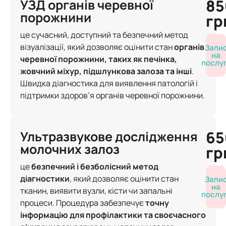
85
УЗД органів черевної
порожнини
гр
це сучасний, доступний та безпечний метод
візуалізації, який дозволяє оцінити стан
органів
Запи
на
черевної порожнини, таких як печінка,
послу
жовчний міхур, підшлункова залоза та інші
.
Швидка діагностика для виявлення патологій і
підтримки здоров’я органів черевної порожнини.
65
Ультразвукове дослідження
молочних залоз
гр
це
безпечний і безболісний метод
діагностики
, який дозволяє оцінити стан
Запи
на
тканин, виявити вузли, кісти чи запальні
послу
процеси. Процедура забезпечує
точну
інформацію для профілактики та своєчасного