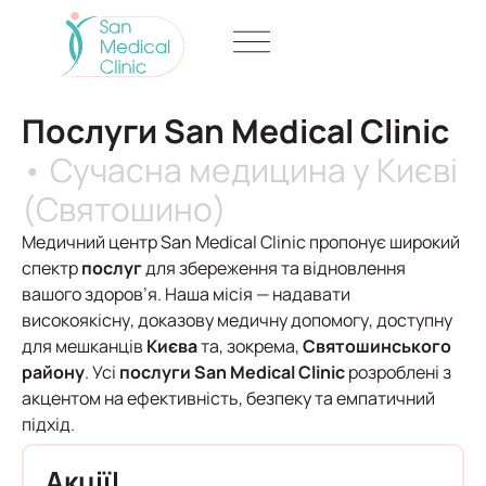
Послуги San Medical Clinic
• Сучасна медицина у Києві
(Святошино)
Медичний центр San Medical Clinic пропонує широкий
спектр
послуг
для збереження та відновлення
вашого здоров’я. Наша місія — надавати
високоякісну, доказову медичну допомогу, доступну
для мешканців
Києва
та, зокрема,
Святошинського
району
. Усі
послуги San Medical Clinic
розроблені з
акцентом на ефективність, безпеку та емпатичний
підхід.
Акції!