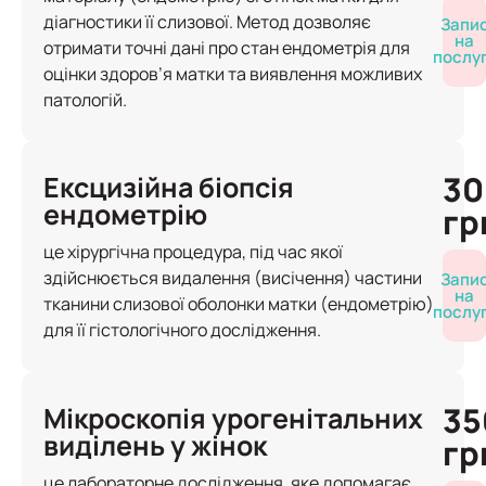
діагностики її слизової. Метод дозволяє
Запи
на
отримати точні дані про стан ендометрія для
послу
оцінки здоров’я матки та виявлення можливих
патологій.
30
Ексцизійна біопсія
ендометрію
гр
це хірургічна процедура, під час якої
здійснюється видалення (висічення) частини
Запи
на
тканини слизової оболонки матки (ендометрію)
послу
для її гістологічного дослідження.
35
Мікроскопія урогенітальних
виділень у жінок
гр
це лабораторне дослідження, яке допомагає