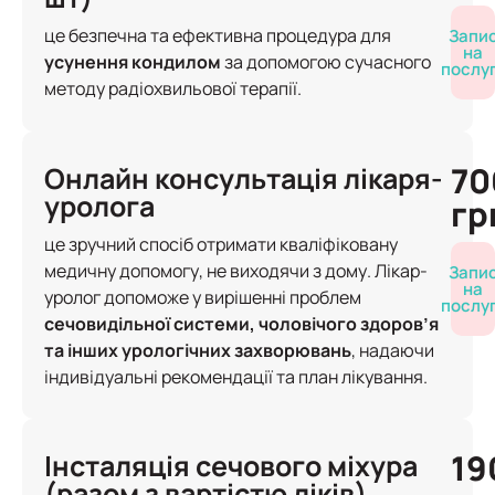
це безпечна та ефективна процедура для
Запи
на
усунення кондилом
за допомогою сучасного
послу
методу радіохвильової терапії.
70
Онлайн консультація лікаря-
уролога
гр
це зручний спосіб отримати кваліфіковану
медичну допомогу, не виходячи з дому. Лікар-
Запи
на
уролог допоможе у вирішенні проблем
послу
сечовидільної системи, чоловічого здоров’я
та інших урологічних захворювань
, надаючи
індивідуальні рекомендації та план лікування.
19
Інсталяція сечового міхура
(разом з вартістю ліків)