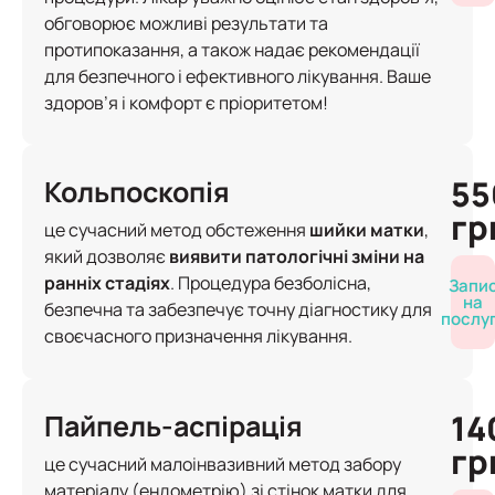
обговорює можливі результати та
протипоказання, а також надає рекомендації
для безпечного і ефективного лікування. Ваше
здоров’я і комфорт є пріоритетом!
55
Кольпоскопія
гр
це сучасний метод обстеження
шийки матки
,
який дозволяє
виявити патологічні зміни на
ранніх стадіях
. Процедура безболісна,
Запи
на
безпечна та забезпечує точну діагностику для
послу
своєчасного призначення лікування.
14
Пайпель-аспірація
гр
це сучасний малоінвазивний метод забору
матеріалу (ендометрію) зі стінок матки для