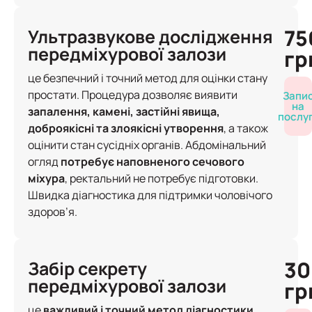
75
Ультразвукове дослідження
передміхурової залози
гр
це безпечний і точний метод для оцінки стану
простати. Процедура дозволяє виявити
Запи
на
запалення, камені, застійні явища,
послу
доброякісні та злоякісні утворення
, а також
оцінити стан сусідніх органів. Абдомінальний
огляд
потребує наповненого сечового
міхура
, ректальний не потребує підготовки.
Швидка діагностика для підтримки чоловічого
здоров’я.
30
Забір секрету
передміхурової залози
гр
це
важливий і точний метод діагностики