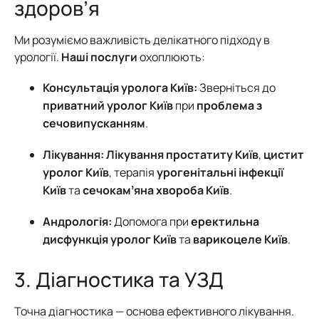
здоров’я
Ми розуміємо важливість делікатного підходу в
урології.
Наші послуги
охоплюють:
Консультація уролога Київ:
Зверніться до
приватний уролог Київ
при
проблема з
сечовипусканням
.
Лікування:
Лікування простатиту Київ
,
цистит
уролог Київ
, терапія
урогенітальні інфекції
Київ
та
сечокамʼяна хвороба Київ
.
Андрологія:
Допомога при
еректильна
дисфункція уролог Київ
та
варикоцеле Київ
.
3. Діагностика та УЗД
Точна діагностика — основа ефективного лікування.