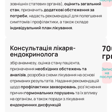
зовнішніх статевих органів),
оцінить загальний
стан
, призначить
додаткові обстеження за
потреби
, надасть рекомендації для полегшення
симптомів і профілактики, а також складе
індивідуальний план лікування
.
70
Консультація лікаря-
ендокринолога
гр
збір анамнезу, оцінка стану пацієнта,
призначення
необхідних обстежень та
Запи
на
аналізів
, розробка схеми лікування на основі
послу
отриманих результатів. Надання рекомендацій
щодо
профілактики захворювань
, роз’яснення
причин
гормональних порушень
та їх впливу
на організм, а також поради з лікування
ендокринних дисфункцій