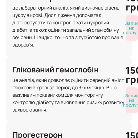
гр
це лабораторний аналіз, який визначає рівень
цукру в крові. Дослідження допомагає
діагностувати та контролювати цукровий
Запи
на
діабет, а також оцінити загальний стан обміну
послу
речовин. Швидко, точно та з турботою про ваше
здоров’я.
15
Глікований гемоглобін
гр
це аналіз, який дозволяє оцінити середній вміст
глюкози в крові за період до 3-х місяців. Він є
важливим показником для моніторингу
Запи
на
контролю діабету та виявлення ризику розвитку
послу
захворювання.
15
Прогестерон