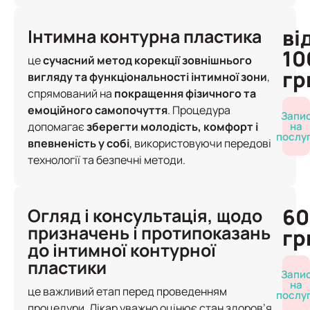
ві
Інтимна контурна пластика
10
це
сучасний метод корекції зовнішнього
гр
вигляду та функціональності інтимної зони
,
спрямований на
покращення фізичного та
емоційного самопочуття
. Процедура
Запи
допомагає
зберегти молодість, комфорт і
на
послу
впевненість у собі
, використовуючи передові
технології та безпечні методи.
60
Огляд і консультація, щодо
призначень і протипоказань
гр
до інтимної контурної
пластики
Запи
на
це важливий етап перед проведенням
послу
процедури. Лікар уважно оцінює стан здоров’я,