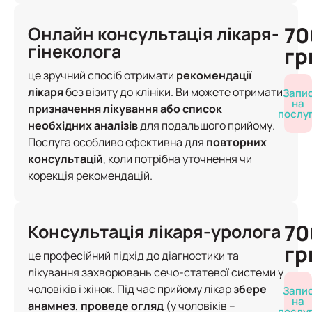
70
Онлайн консультація лікаря-
гінеколога
гр
це зручний спосіб отримати
рекомендації
лікаря
без візиту до клініки. Ви можете отримати
Запи
на
призначення лікування або список
послу
необхідних аналізів
для подальшого прийому.
Послуга особливо ефективна для
повторних
консультацій
, коли потрібна уточнення чи
корекція рекомендацій.
70
Консультація лікаря-уролога
гр
це професійний підхід до діагностики та
лікування захворювань сечо-статевої системи у
чоловіків і жінок. Під час прийому лікар
збере
Запи
на
анамнез, проведе огляд
(у чоловіків –
послу