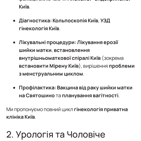
Київ
.
Діагностика:
Кольпоскопія Київ
,
УЗД
гінекологія Київ
.
Лікувальні процедури:
Лікування ерозії
шийки матки
,
встановлення
внутрішньоматкової спіралі Київ
(зокрема
встановити Мірену Київ
), вирішення
проблеми
з менструальним циклом
.
Профілактика:
Вакцина від раку шийки матки
на Святошино
та
планування вагітності
.
Ми пропонуємо повний цикл
гінекологія приватна
клініка Київ
.
2. Урологія та Чоловіче