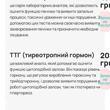
гр
це серія лабораторних аналізів, які дозволяють
оцінити функцію печінки та виявити запальні
процеси, токсичні ураження чи інші порушення. З
Запи
на
допомогою цих тестів можна своєчасно виявити
послу
захворювання печінки та призначити необхідне
лікування.
20
ТТГ (тиреотропний гормон)
гр
це важливий аналіз, який допомагає оцінити
функцію щитоподібної залози. Він показує рівень
гормону, що регулює вироблення тироксину та
Запи
на
трийодтироніну, і дозволяє виявити порушення в
послу
роботі щитоподібної залози, такі як гіпотиреоз чи
гіпертиреоз.