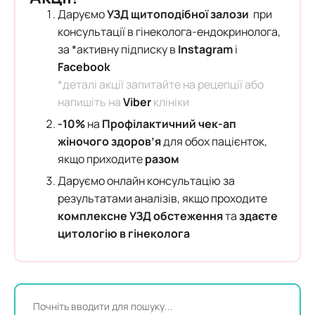
Даруємо
УЗД щитоподібної залози
при
консультації в гінеколога-ендокринолога,
за *активну підписку в
Instagram
і
Facebook
*деталі акції запитайте на рецепції або
напишіть на
Viber
клініки
-10%
на
Профілактичний чек-ап
жіночого здоров’я
для обох пацієнток,
якщо приходите
разом
Даруємо онлайн консультацію за
результатами аналізів, якщо проходите
комплексне УЗД обстеження
та
здаєте
цитологію в гінеколога