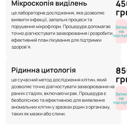
45
Мікроскопія виділень
гр
це лабораторне дослідження, яке дозволяє
виявити інфекції, запальні процеси та
порушення мікрофлори. Процедура допомагає
Запи
на
точно діагностувати захворювання і розробити
послу
ефективний план лікування для підтримки
здоров’я.
85
Рідинна цитологія
гр
це сучасний метод дослідження клітин, який
дозволяє точно діагностувати захворювання на
ранніх стадіях, включаючи рак. Процедура є
Запи
на
безболісною та ефективною для виявлення
послу
аномальних клітин у зразках рідин з організму,
таких як мазки або слини.