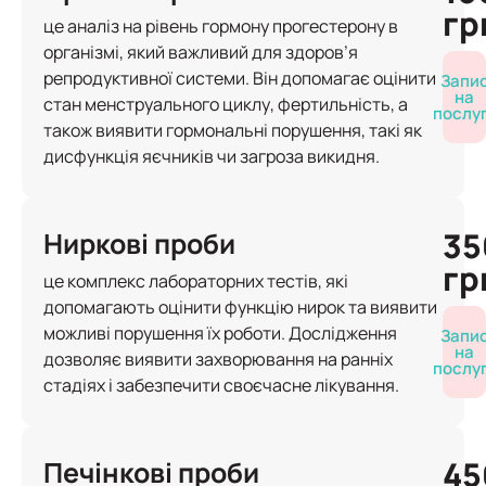
гр
це аналіз на рівень гормону прогестерону в
організмі, який важливий для здоров’я
репродуктивної системи. Він допомагає оцінити
Запи
на
стан менструального циклу, фертильність, а
послу
також виявити гормональні порушення, такі як
дисфункція яєчників чи загроза викидня.
35
Ниркові проби
гр
це комплекс лабораторних тестів, які
допомагають оцінити функцію нирок та виявити
можливі порушення їх роботи. Дослідження
Запи
на
дозволяє виявити захворювання на ранніх
послу
стадіях і забезпечити своєчасне лікування.
45
Печінкові проби