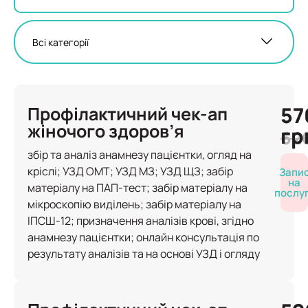
57
Профілактичний чек-ап
жіночого здоров’я
гр
62
збір та аналіз анамнезу пацієнтки, огляд на
кріслі; УЗД ОМТ; УЗД МЗ; УЗД ЩЗ; забір
Запи
на
матеріалу на ПАП-тест; забір матеріалу на
послу
мікроскопію виділень; забір матеріалу на
ІПСШ-12; призначення аналізів крові, згідно
анамнезу пацієнтки; онлайн консультація по
результату аналізів та на основі УЗД і огляду