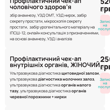
52
Профілактичний чек-ап
чоловічого здоров’я
гр
55
збір анамнезу, УЗД ОМТ, УЗД нирок, забір
секрету простати, мікроскопія секрету
Запи
на
простати, забір урогенітального матеріалу на
послу
ІПСШ-12, онлайн консультація з призначеннями,
на основі анамнезу, УЗД і аналізів
25
Профілактичний чек-ап
внутрішніх органів, ЖІНОЧИЙ
гр
27
Ультразвукова діагностика
щитовидної залози
,
ультразвукова
діагностика молочних залоз
,
Запи
на
ультразвукова діагностика
органів малого
послу
тазу
, ультразвукова діагностика
органів
черевної порожнини + нирки