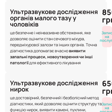
85
Ультразвукове дослідження
органів малого тазу у
гр
чоловіків
це безпечне і неінвазивне обстеження, яке
Запи
на
дозволяє оцінити стан сечового міхура,
послу
передміхурової залози та інших органів. Точна
діагностика допомагає вчасно
виявити
запальні процеси, новоутворення чи інші
патології
для ефективного лікування
65
Ультразвукове дослідження
нирок
гр
це достовірний, безпечний і безболісний метод
діагностики, який дозволяє оцінити структуру та
Запи
на
функцію нирок, виявити камені, пухлини,
послу