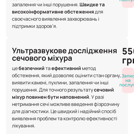
запалення чи інші порушення.
Швидке та
високоінформативне обстеження
для
своєчасного виявлення захворювань і
підтримки здоров’я.
55
Ультразвукове дослідження
сечового міхура
гр
це
безпечний
та
ефективний
метод
обстеження, який дозволяє оцінити стан органу,
Запи
на
виявити камені, пухлини, запалення чи інші
послу
порушення. Для точного результату
сечовий
міхур повинен бути наповнений
. У разі
нетримання сечі можливе введення фізрозчину
для діагностики. Це швидкий і надійний спосіб
виявлення проблем та контролю ефективності
лікування.