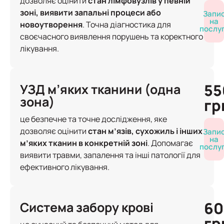
дозволяє оцінити
стан лімфовузлів у певній
зоні, виявити запальні процеси або
Запи
на
новоутворення
. Точна діагностика для
послу
своєчасного виявлення порушень та коректного
лікування.
55
УЗД м’яких тканини (одна
зона)
гр
це безпечне та точне дослідження, яке
дозволяє оцінити
стан м’язів, сухожиль і інших
Запи
на
м’яких тканин в конкретній зоні
. Допомагає
послу
виявити травми, запалення та інші патології для
ефективного лікування.
60
Система забору крові
гр