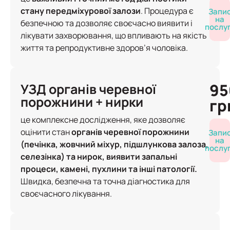
стану передміхурової залози
. Процедура є
Запи
на
безпечною та дозволяє своєчасно виявити і
послу
лікувати захворювання, що впливають на якість
життя та репродуктивне здоров’я чоловіка.
95
УЗД органів черевної
порожнини + нирки
гр
це комплексне дослідження, яке дозволяє
оцінити стан
органів черевної порожнини
Запи
на
(печінка, жовчний міхур, підшлункова залоза,
послу
селезінка) та нирок, виявити запальні
процеси, камені, пухлини та інші патології.
Швидка, безпечна та точна діагностика для
своєчасного лікування.