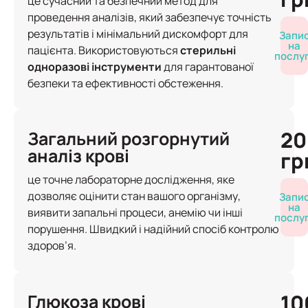
це сучасний та безпечний метод для
проведення аналізів, який забезпечує точність
результатів і мінімальний дискомфорт для
Запи
на
пацієнта. Використовуються
стерильні
послу
одноразові інструменти
для гарантованої
безпеки та ефективності обстеження.
20
Загальний розгорнутий
аналіз крові
гр
це точне лабораторне дослідження, яке
дозволяє оцінити стан вашого організму,
Запи
на
виявити запальні процеси, анемію чи інші
послу
порушення. Швидкий і надійний спосіб контролю
здоров’я.
10
Глюкоза крові