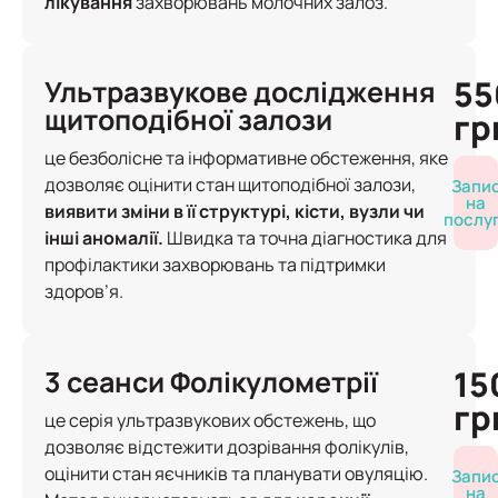
лікування
захворювань молочних залоз.
55
Ультразвукове дослідження
щитоподібної залози
гр
це безболісне та інформативне обстеження, яке
дозволяє оцінити стан щитоподібної залози,
Запи
на
виявити зміни в її структурі, кісти, вузли чи
послу
інші аномалії.
Швидка та точна діагностика для
профілактики захворювань та підтримки
здоров’я.
15
3 сеанси Фолікулометрії
гр
це серія ультразвукових обстежень, що
дозволяє відстежити дозрівання фолікулів,
оцінити стан яєчників та планувати овуляцію.
Запи
на