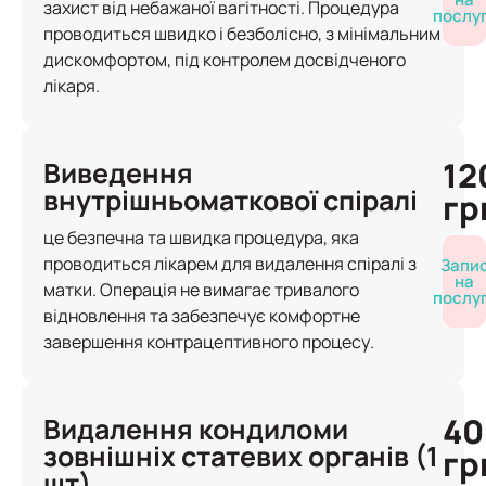
захист від небажаної вагітності. Процедура
послу
проводиться швидко і безболісно, з мінімальним
дискомфортом, під контролем досвідченого
лікаря.
12
Виведення
внутрішньоматкової спіралі
гр
це безпечна та швидка процедура, яка
проводиться лікарем для видалення спіралі з
Запи
на
матки. Операція не вимагає тривалого
послу
відновлення та забезпечує комфортне
завершення контрацептивного процесу.
40
Видалення кондиломи
зовнішніх статевих органів (1
гр
шт)