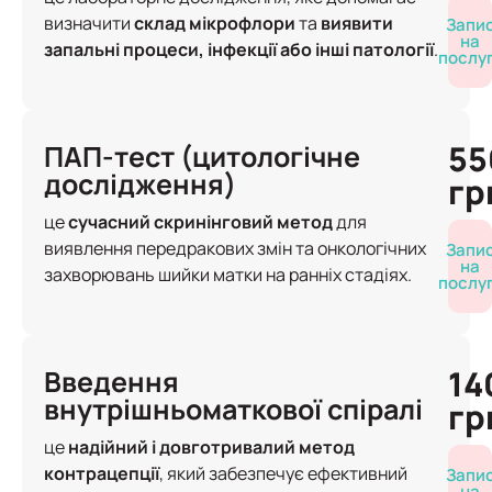
визначити
склад мікрофлори
та
виявити
Запи
на
запальні процеси, інфекції або інші патології
.
послу
55
ПАП-тест (цитологічне
дослідження)
гр
це
сучасний скринінговий метод
для
виявлення передракових змін та онкологічних
Запи
на
захворювань шийки матки на ранніх стадіях.
послу
14
Введення
внутрішньоматкової спіралі
гр
це
надійний і довготривалий метод
контрацепції
, який забезпечує ефективний
Запи
на