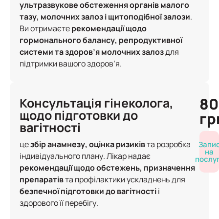
ультразвукове обстеження органів малого
тазу, молочних залоз і щитоподібної залози
.
Ви отримаєте
рекомендації щодо
гормонального балансу, репродуктивної
системи та здоров’я молочних залоз
для
підтримки вашого здоров’я.
80
Консультація гінеколога,
щодо підготовки до
гр
вагітності
це
збір анамнезу, оцінка ризиків
та розробка
Запи
на
індивідуального плану. Лікар надає
послу
рекомендації щодо обстежень, призначення
препаратів
та профілактики ускладнень для
безпечної підготовки до вагітності
і
здорового її перебігу.