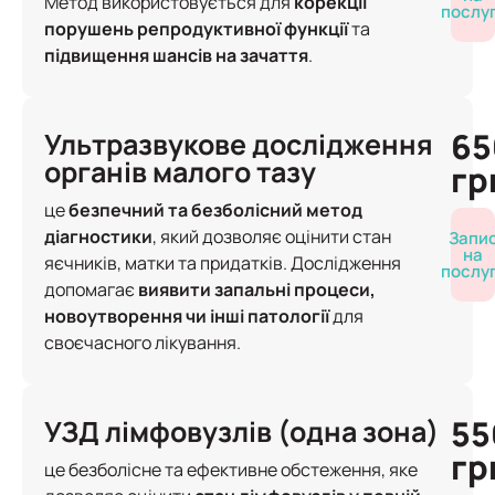
Метод використовується для
корекції
послу
порушень репродуктивної функції
та
підвищення шансів на зачаття
.
65
Ультразвукове дослідження
органів малого тазу
гр
це
безпечний та безболісний метод
діагностики
, який дозволяє оцінити стан
Запи
на
яєчників, матки та придатків. Дослідження
послу
допомагає
виявити запальні процеси,
новоутворення чи інші патології
для
своєчасного лікування.
55
УЗД лімфовузлів (одна зона)
гр
це безболісне та ефективне обстеження, яке