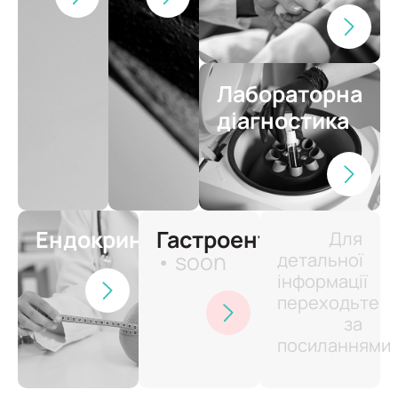
Лабораторна
діагностика
Ендокринологія
Гастроентерологія
Для
• soon
детальної
інформації
переходьте
за
посиланнями