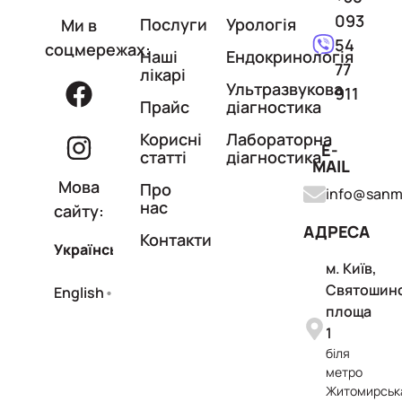
093
Послуги
Урологія
Ми в
54
соцмережах:
Наші
Ендокринологія
77
лікарі
Ультразвукова
911
Прайс
діагностика
Корисні
Лабораторна
E-
статті
діагностика
MAIL
Мова
Про
info@sanme
нас
сайту:
АДРЕСА
Контакти
Українська
м. Київ,
Святошин
English
•soon
площа
1
біля
метро
Житомирськ