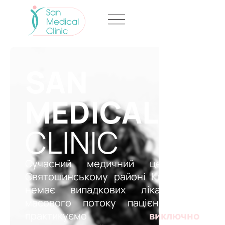
SAN
MEDICAL
CLINIC
Сучасний медичний центр у
Святошинському районі Києва, де
немає випадкових лікарів та
масового потоку пацієнтів. Ми
практикуємо
виключно