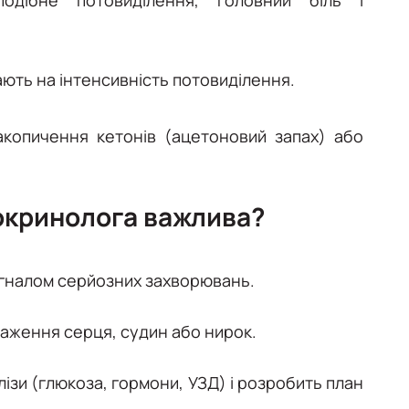
ють на інтенсивність потовиділення.
копичення кетонів (ацетоновий запах) або
окринолога важлива?
игналом серйозних захворювань.
аження серця, судин або нирок.
лізи (глюкоза, гормони, УЗД) і розробить план