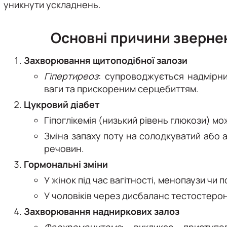
уникнути ускладнень.
Основні причини зверне
Захворювання щитоподібної залози
Гіпертиреоз
: супроводжується надмірни
ваги та прискореним серцебиттям.
Цукровий діабет
Гіпоглікемія (низький рівень глюкози) м
Зміна запаху поту на солодкуватий або 
речовин.
Гормональні зміни
У жінок під час вагітності, менопаузи ч
У чоловіків через дисбаланс тестостерон
Захворювання надниркових залоз
Феохромоцитома
: викликає приступо