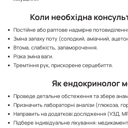
Коли необхідна консуль
Постійне або раптове надмірне потовиділенн
Зміна запаху поту (солодкий, аміачний, ацето
Втома, слабкість, запаморочення.
Різка зміна ваги.
Тремтіння рук, прискорене серцебиття.
Як ендокринолог 
Проведе детальне обстеження та збере анам
Призначить лабораторні аналізи (глюкоза, го
Направить на додаткові дослідження (УЗД, М
Підбере індивідуальне лікування: медикаменто