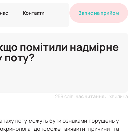
 нас
Контакти
Запис на прийом
кщо помітили надмірне
у поту?
259 слів,
час читання:
1 хвилина
 запаху поту можуть бути ознаками порушень у
докринолога допоможе виявити причини та