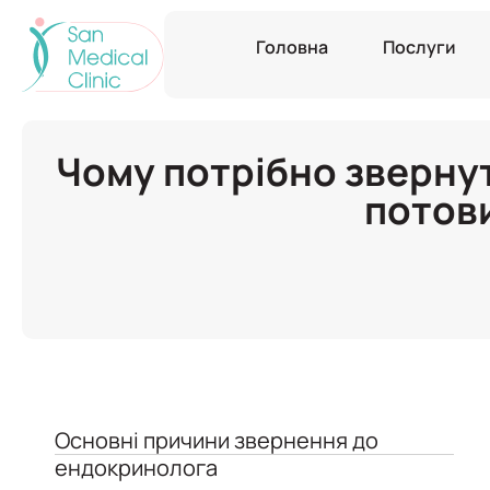
Головна
Послуги
Чому потрібно зверну
потови
Основні причини звернення до
ендокринолога