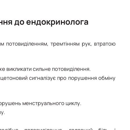
ння до ендокринолога
м потовиділенням, тремтінням рук, втратою
оже викликати сильне потовиділення.
ацетоновий сигналізує про порушення обміну
и порушень менструального циклу.
у.
подібне потовиділення, головний біль і