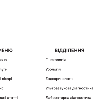
МЕНЮ
ВІДДІЛЕННЯ
овна
Гінекологія
луги
Урологія
 лікарі
Ендокринологія
йс
Ультразвукова діагностика
сні статті
Лабораторна діагностика