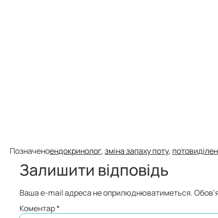
Позначено
ендокринолог
,
зміна запаху поту
,
потовиділе
Залишити відповідь
Ваша e-mail адреса не оприлюднюватиметься.
Обов’я
Коментар
*