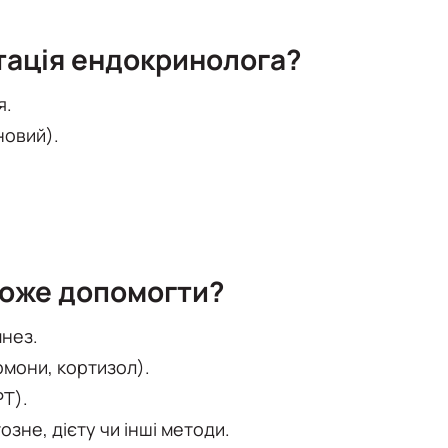
тація ендокринолога?
я.
новий).
може допомогти?
нез.
рмони, кортизол).
РТ).
зне, дієту чи інші методи.