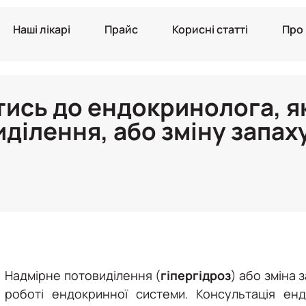
Наші лікарі
Прайс
Корисні статті
Про
тись до ендокринолога, я
ділення, або зміну запах
Надмірне потовиділення (
гіпергідроз
) або зміна
роботі ендокринної системи. Консультація ен