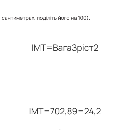
 сантиметрах, поділіть його на 100).
І
М
Т
=
В
а
г
а
З
р
і
с
т
2
І
М
Т
=
70
2
,
89
=
24
,
2