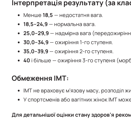
Інтерпретація результату (за кл
Менше
18,5
— недостатня вага.
18,5–24,9
— нормальна вага.
25,0–29,9
— надмірна вага (передожирінн
30,0–34,9
— ожиріння 1-го ступеня.
35,0–39,9
— ожиріння 2-го ступеня.
40
і більше — ожиріння 3-го ступеня (морб
Обмеження ІМТ:
ІМТ не враховує м’язову масу, розподіл жиру
У спортсменів або вагітних жінок ІМТ мож
Для детальнішої оцінки стану здоров’я реком