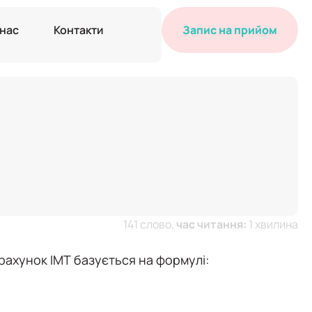
 нас
Контакти
Запис на прийом
141 слово,
час читання:
1 хвилина
зрахунок ІМТ базується на формулі: