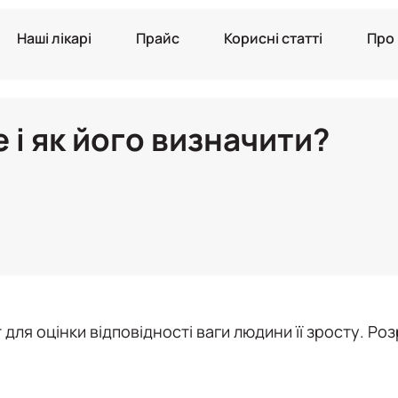
Наші лікарі
Прайс
Корисні статті
Про
е і як його визначити?
 для оцінки відповідності ваги людини її зросту. Ро