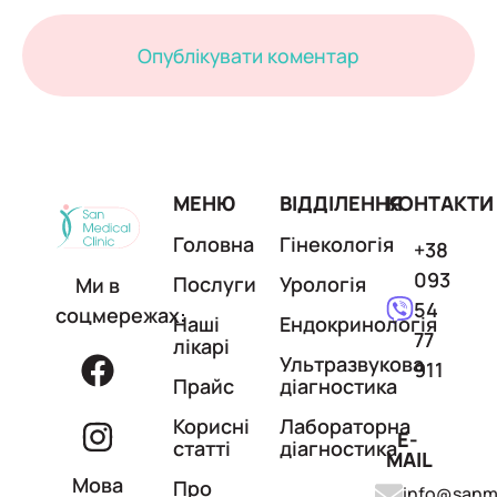
МЕНЮ
ВІДДІЛЕННЯ
КОНТАКТИ
Головна
Гінекологія
+38
093
Послуги
Урологія
Ми в
54
соцмережах:
Наші
Ендокринологія
77
лікарі
Ультразвукова
911
Прайс
діагностика
Корисні
Лабораторна
E-
статті
діагностика
MAIL
Мова
Про
info@sanme