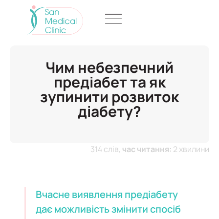
Чим небезпечний
предіабет та як
зупинити розвиток
діабету?
314 слів,
час читання:
2 хвилини
Вчасне виявлення предіабету
дає можливість змінити спосіб